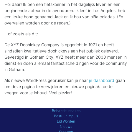
Hoi daar! Ik ben een fietskoerier in het dagelijks leven en een
beginnende acteur in de avonduren. Ik leef in Los Angeles, heb
een leuke hond genaamd Jack en ik hou van piña coladas. (En
overvallen worden door de regen.)
…of zoiets als dit:
De XYZ Doohickey Company is opgericht in 1971 en heeft
sindsdien kwalitatieve doohickeys aan het publiek geleverd.
Gevestigd in Gotham City, XYZ heeft meer dan 2000 mensen in
dienst en doen allemaal fantastische dingen voor de community
in Gotham.
Als nieuwe WordPress gebruiker kan je naar
je dashboard
gaan
om deze pagina te verwijderen en nieuwe pagina’s toe te
voegen voor je inhoud. Veel plezier!
Behandellocaties
Bestuur Impuls
Lid Worden
Nieuws
Statuten